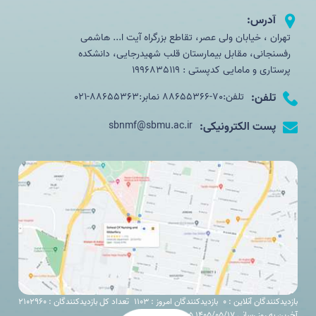
آدرس:
تهران ، خیابان ولی عصر، تقاطع بزرگراه آیت ا... هاشمی
رفسنجانی، مقابل بیمارستان قلب شهیدرجایی، دانشکده
پرستاری و مامایی کدپستی : 1996835119
تلفن:
تلفن:70-88655366 نمابر:88655363-021
پست الکترونیکی:
sbnmf@sbmu.ac.ir
بازدیدکنندگان آنلاین : 0
بازدیدکنندگان امروز : 1103
تعداد کل بازدیدکنندگان : 2102960
آخرین به روز رسانی 1405/05/17 00:05