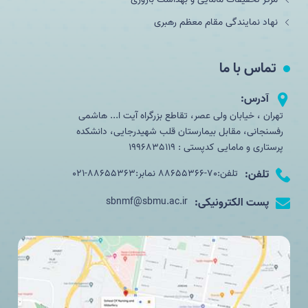
نهاد نمایندگی مقام معظم رهبری
تماس با ما
آدرس:
تهران ، خیابان ولی عصر، تقاطع بزرگراه آیت ا... هاشمی
رفسنجانی، مقابل بیمارستان قلب شهیدرجایی، دانشکده
پرستاری و مامایی کدپستی : 1996835119
تلفن:
تلفن:70-88655366 نمابر:88655363-021
پست الکترونیکی:
sbnmf@sbmu.ac.ir