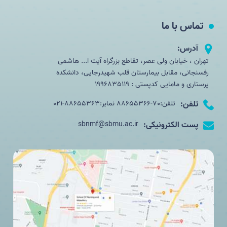
تماس با ما
آدرس:
تهران ، خیابان ولی عصر، تقاطع بزرگراه آیت ا... هاشمی
رفسنجانی، مقابل بیمارستان قلب شهیدرجایی، دانشکده
پرستاری و مامایی کدپستی : 1996835119
تلفن:
تلفن:70-88655366 نمابر:88655363-021
پست الکترونیکی:
sbnmf@sbmu.ac.ir