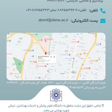
پرستاری و مامایی کدپستی : 1996835119
تلفن:
تلفن:70-88655366 نمابر:88655363-021
پست الکترونیکی:
sbnmf@sbmu.ac.ir
بازدیدکنندگان آنلاین : 0
بازدیدکنندگان امروز : 882
تعداد کل بازدیدکنندگان : 2099876
آخرین به روز رسانی 1405/05/14 11:56
© تمامی حقوق این سایت متعلق به دانشگاه علوم پزشکی و خدمات بهداشتی، درمانی
شهید بهشتی می باشد.