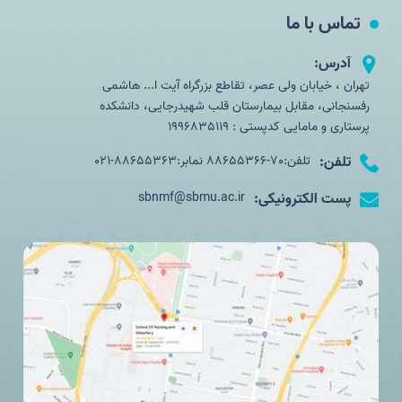
تماس با ما
آدرس:
تهران ، خیابان ولی عصر، تقاطع بزرگراه آیت ا... هاشمی
رفسنجانی، مقابل بیمارستان قلب شهیدرجایی، دانشکده
پرستاری و مامایی کدپستی : 1996835119
تلفن:
تلفن:70-88655366 نمابر:88655363-021
پست الکترونیکی:
sbnmf@sbmu.ac.ir