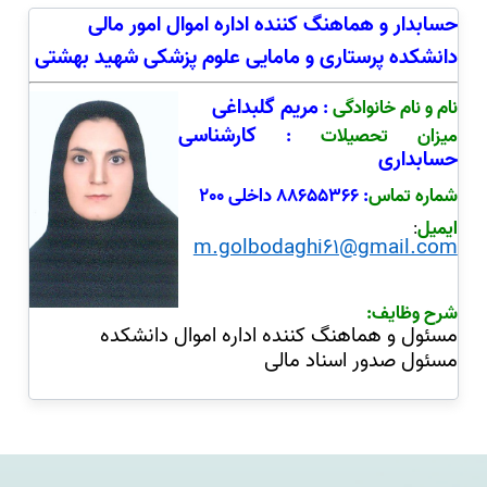
حسابدار و هماهنگ کننده اداره اموال امور مالی
دانشکده پرستاری و مامایی علوم پزشکی شهید بهشتی
مریم گلبداغی
نام و نام خانوادگی
:
کارشناسی
میزان تحصیلات
:
حسابداری
شماره تماس
: 88655366 داخلی 200
ایمیل
:
m.golbodaghi61@gmail.com
شرح وظایف:
مسئول و هماهنگ کننده اداره اموال دانشکده
مسئول صدور اسناد مالی