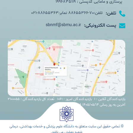
پرستاری و مامایی کدپستی : 1996835119
تلفن:
تلفن:70-88655366 نمابر:88655363-021
پست الکترونیکی:
sbnmf@sbmu.ac.ir
بازدیدکنندگان آنلاین : 1
بازدیدکنندگان امروز : 1061
تعداد کل بازدیدکنندگان : 2100055
آخرین به روز رسانی 1405/05/14 11:56
© تمامی حقوق این سایت متعلق به دانشگاه علوم پزشکی و خدمات بهداشتی، درمانی
شهید بهشتی می باشد.