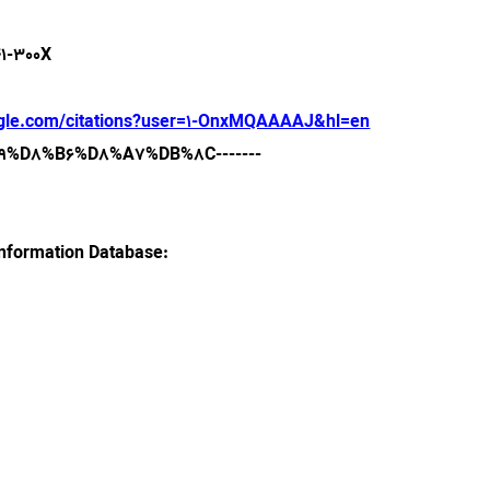
41-300X
oogle.com/citations?user=1-OnxMQAAAAJ&hl=en
%B9%D8%B6%D8%A7%DB%8C-------
 Information Database: