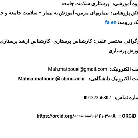
وه آموزشی: پرستاری سلامت جامعه
–
ائق پژوهشی: بیماریهای مزمن- آموزش به بیمار
سلامت جامعه و خان
fa
en
نک رزومه:
وگرافی مختصر علمی: کارشناس پرستاری- کارشناس ارشد پرستاری
وزش پرستاری
Mah,matbouei@gmail.com
ت الکترونیک:
Mahsa.matbouei@ sbmu.ac.ir
ت الکترونیک دانشگاهی:
ه تماس: 09127256302
https://orcid.org/0000-0001-6141-300X
ORCID
: