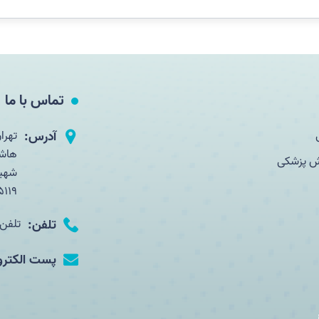
تماس با ما
آدرس:
تهرا
هاشم
زش پزشکی
شهید
5119
تلفن:
تلفن:70-88655366 نمابر:8655363
پست الکترو