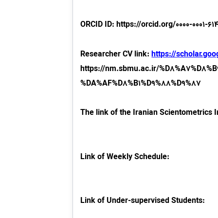
ORCID ID: https://orcid.org/0000-0001-61
Researcher CV link
https://scholar.g
:
https://nm.sbmu.ac.ir/%D8%A7%D8
%DA%AF%D8%B1%D9%88%D9%87
The link of the Iranian Scientometrics
Link of Weekly Schedule
:
Link of Under-supervised Students: