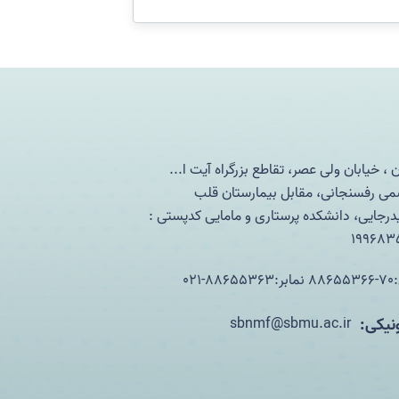
ن ، خیابان ولی عصر، تقاطع بزرگراه آیت ا...
ی رفسنجانی، مقابل بیمارستان قلب
رجایی، دانشکده پرستاری و مامایی کدپستی :
199683
8-021
نیکی:
sbnmf@sbmu.ac.ir