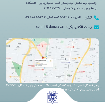
رفسنجانی، مقابل بیمارستان قلب شهیدرجایی، دانشکده
پرستاری و مامایی کدپستی : 1996835119
تلفن:
تلفن:70-88655366 نمابر:88655363-021
پست الکترونیکی:
sbnmf@sbmu.ac.ir
بازدیدکنندگان آنلاین : 1
بازدیدکنندگان امروز : 910
تعداد کل بازدیدکنندگان : 2099904
آخرین به روز رسانی 1405/05/14 11:56